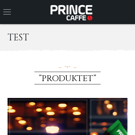
TEST
”*”
”PRODUKTET”