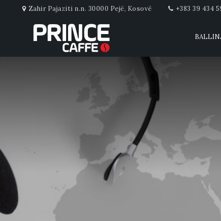
Zahir Pajaziti n.n. 30000 Pejë, Kosovë
+383 39 434 5
BALLIN