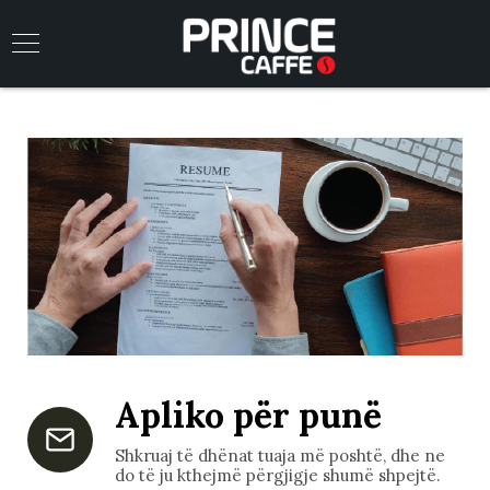
Apliko për punë
Shkruaj të dhënat tuaja më poshtë, dhe ne
do të ju kthejmë përgjigje shumë shpejtë.