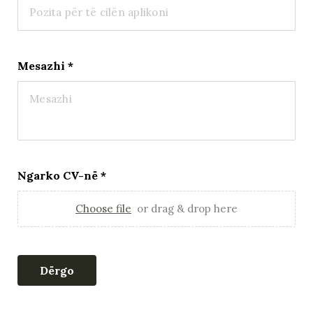
Mesazhi
*
Ngarko CV-në
*
Choose file
or drag & drop here
Dërgo