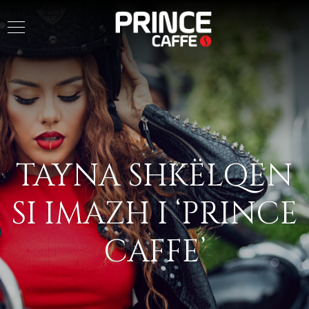
TAYNA SHKËLQEN
SI IMAZH I ‘PRINCE
CAFFE’