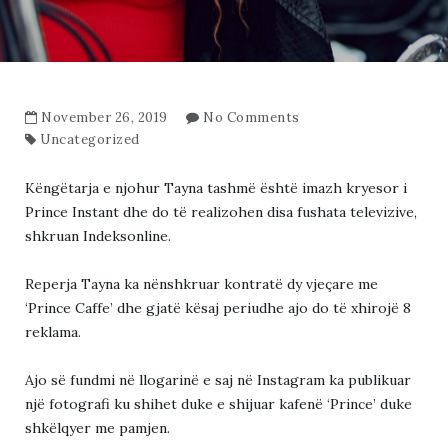
November 26, 2019
No Comments
Uncategorized
Këngëtarja e njohur Tayna tashmë është imazh kryesor i
Prince Instant dhe do të realizohen disa fushata televizive,
shkruan Indeksonline.
Reperja Tayna ka nënshkruar kontratë dy vjeçare me
‘Prince Caffe’ dhe gjatë kësaj periudhe ajo do të xhirojë 8
reklama.
Ajo së fundmi në llogarinë e saj në Instagram ka publikuar
një fotografi ku shihet duke e shijuar kafenë ‘Prince’ duke
shkëlqyer me pamjen.