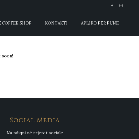
E COFFEE SHOP
KONTAKTI
APLIKO PËR PUNË
g soon!
Social Media
Na ndiqni në rrjetet sociale