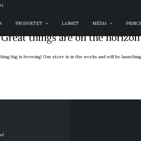
91
A
PRODUKTET
LAJMET
MEDIA
PRINC
Great things are on the horizon
ing big is brewing! Our store is in the works and will be launchin
ovë