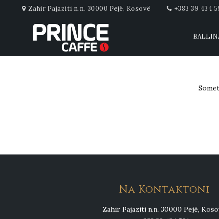
Zahir Pajaziti n.n. 30000 Pejë, Kosovë
+383 39 434 5
BALLIN
Someth
Na Kontaktoni
Zahir Pajaziti n.n. 30000 Pejë, Kos