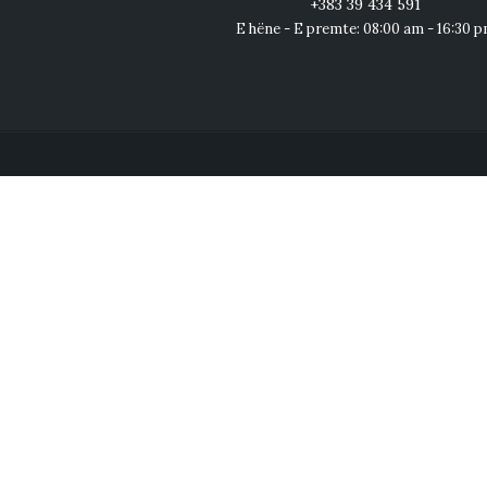
+383 39 434 591
E hëne - E premte: 08:00 am - 16:30 